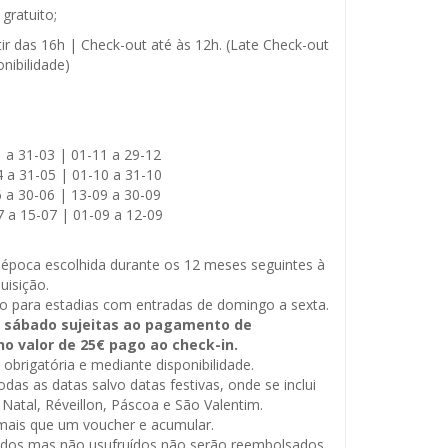
gratuito;
tir das 16h | Check-out até às 12h. (Late Check-out
nibilidade)
 a 31-03 | 01-11 a 29-12
 a 31-05 | 01-10 a 31-10
 a 30-06 | 13-09 a 30-09
 a 15-07 | 01-09 a 12-09
 época escolhida durante os 12 meses seguintes à
uisição.
do para estadias com entradas de domingo a sexta.
 sábado sujeitas ao pagamento de
o valor de 25€ pago ao check-in.
 obrigatória e mediante disponibilidade.
odas as datas salvo datas festivas, onde se inclui
 Natal, Réveillon, Páscoa e São Valentim.
 mais que um voucher e acumular.
cados mas não usufruídos não serão reembolsados.