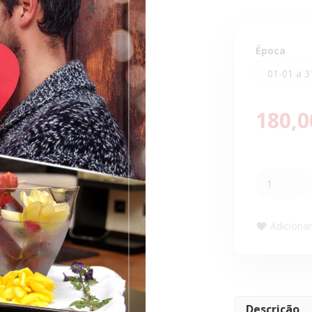
Época
180,0
Adicionar 
Descrição