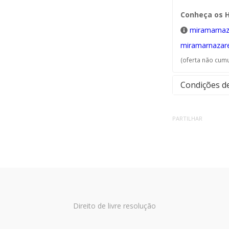
Conheça os H
miramarnaz
miramarnazare
(oferta não cum
Condições de
PARTILHAR
Direito de livre resolução