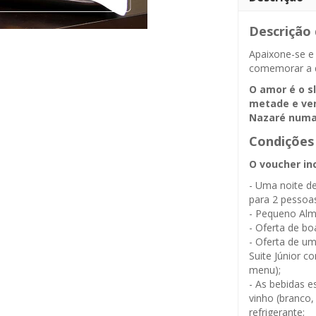
Descrição
Apaixone-se e
comemorar a d
O amor é o s
metade e ven
Nazaré numa 
Condições
O voucher inc
- Uma noite d
para 2 pessoas
- Pequeno Alm
- Oferta de bo
- Oferta de um
Suite Júnior c
menu);
- As bebidas e
vinho (branco, 
refrigerante;