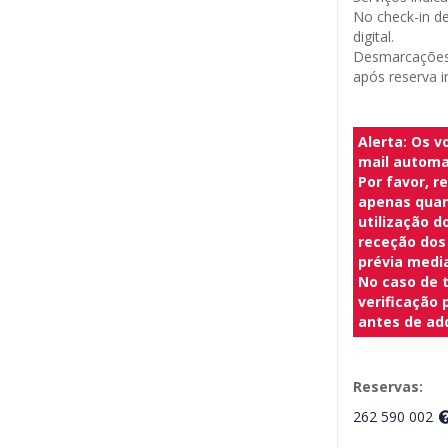
No check-in d
digital.
Desmarcações 
após reserva i
Alerta: Os v
mail automa
Por favor, r
apenas quan
utilização d
receção dos
prévia media
No caso de 
verificação 
antes de adq
Reservas:
262 590 002