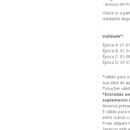
- Acesso WI-FI 
Check-in a par
mediante dispo
Validade*:
Época A: 01-01
Época B: 01-04
Época C: 01-06
Época D: 01-07
*Válido para a
sua data de aq
*Voucher váli
*Entradas ao
suplemento n
Reserva prévia
É válido para t
entre outras o
Pode adquirir
Serviços indi