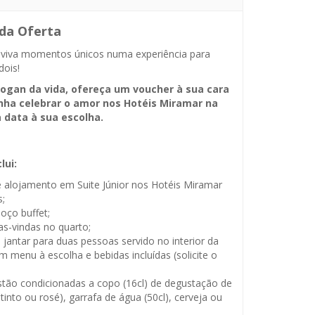
 da Oferta
 viva momentos únicos numa experiência para
ois!
logan da vida, ofereça um voucher à sua cara
ha celebrar o amor nos Hotéis Miramar na
data à sua escolha.
lui:
e alojamento em Suite Júnior nos Hotéis Miramar
;
oço buffet;
as-vindas no quarto;
 jantar para duas pessoas servido no interior da
om menu à escolha e bebidas incluídas (solicite o
stão condicionadas a copo (16cl) de degustação de
tinto ou rosé), garrafa de água (50cl), cerveja ou