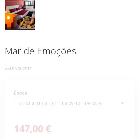
Mar de Emoções
SKU:
voucher
Época
147,00 €